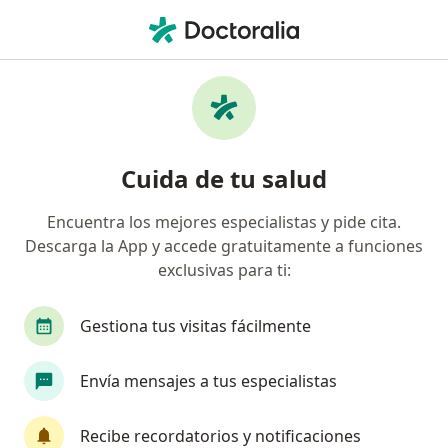
Men
Perinatólogo • Barranquilla, Atlántico
Filtros
Mapa
Perinatología en Barranquilla
Cuida de tu salud
Encuentra los mejores especialistas y pide cita.
Descarga la App y accede gratuitamente a funciones
exclusivas para ti:
Gestiona tus visitas fácilmente
Dr. Roberto De Los Angeles Zapata
Envía mensajes a tus especialistas
Salcedo
·
Ver más
Perinatólogo, Ginecólogo
Recibe recordatorios y notificaciones
143 opiniones