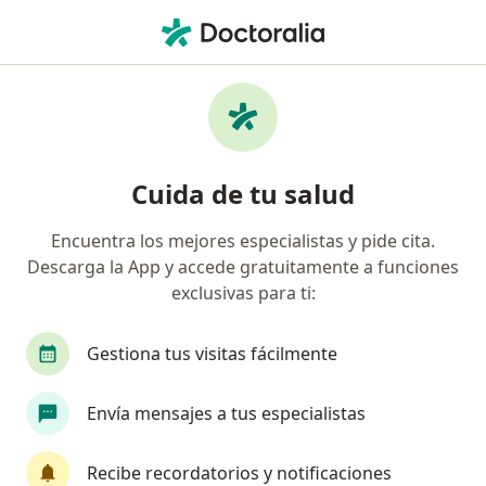
Men
¿Qué estás buscando?
Página De Inicio
Ginecólogo
Ginecólogo Medellín
Christi Tatiana Garcés Salamanca
Preguntas
Preguntas de pacientes
(35)
Cuida de tu salud
Encuentra los mejores especialistas y pide cita.
Como puedo saber si es verdad que me pusieron un implante
Descarga la App y accede gratuitamente a funciones
de 3 años y no de 2 años
exclusivas para ti:
Como puedo saber si es verdad que me
pusieron un implante de 3 años y no de
Gestiona tus visitas fácilmente
2 años
Envía mensajes a tus especialistas
RESPUESTA DEL PROFESIONAL:
Recibe recordatorios y notificaciones