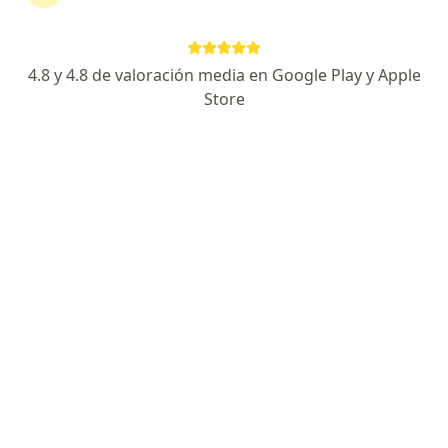
Hola buenas tardes, cuando te
realizan la colocación de tu implante
subdérmico te entregan la
4.8 y 4.8 de valoración media en Google Play y Apple
información correspondiente con la
Store
fecha y el nombre comercial de tu
implante. No existe de 2 años,…
Hola buenos días tengo mucha ansiedad de sacar mi parte
íntima pero está rasquiña proviene de adentr
Hola buenos días tengo mucha
ansiedad de sacar mi parte íntima pero
está rasquiña proviene de adentro
entre dormida y con la sensación de
satisfacer la rasquiña me meto el dedo
y me rasco con la uña de inmediato me
empieza a salir mucha sangre