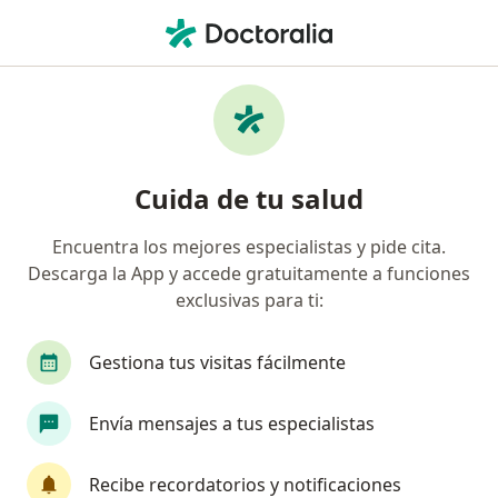
Men
¿Qué estás buscando?
Página De Inicio
Otorrinolaringólogo
Otorrinolaringólogo Bogotá
Gustavo Adolfo Bonilla Orjuela
Preguntas
Cuida de tu salud
Preguntas de pacientes
(7)
Encuentra los mejores especialistas y pide cita.
Descarga la App y accede gratuitamente a funciones
BUENA TARDE SE PUEDE TOMAR ESTE MEDICAMENTO PARA
exclusivas para ti:
UNA AMGIDALITIS RECURRENTE.
BUENA TARDE SE PUEDE TOMAR ESTE
Gestiona tus visitas fácilmente
MEDICAMENTO PARA UNA
AMGIDALITIS RECURRENTE.
Envía mensajes a tus especialistas
Recibe recordatorios y notificaciones
RESPUESTA DEL PROFESIONAL: