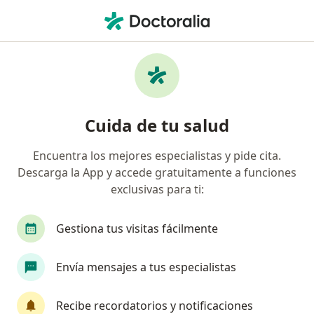
Men
¿Qué estás buscando?
Página De Inicio
Cirujano General
Cirujano General Chía
Raul Enrique Torres Cuesta
Preguntas
Cuida de tu salud
Preguntas de pacientes
(11)
Encuentra los mejores especialistas y pide cita.
Descarga la App y accede gratuitamente a funciones
tengo 3 semanas que me sacaron la vesicula porque me dule
exclusivas para ti:
como si todavia la tubiera son exactamente
tengo 3 semanas que me sacaron la
Gestiona tus visitas fácilmente
vesicula porque me dule como si
todavia la tubiera son exactamente los
Envía mensajes a tus especialistas
mismoa dolores es normal?
Recibe recordatorios y notificaciones