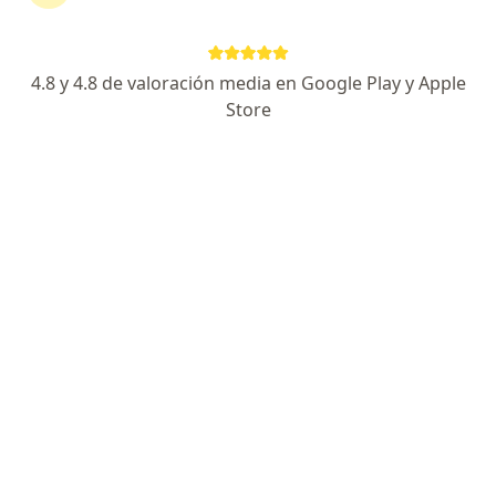
RESPUESTA DEL PROFESIONAL:
Buenos dias. Hay que valorar
4.8 y 4.8 de valoración media en Google Play y Apple
realmente como es el dolor, la via por
Store
la que fue operado y algunos
examenes de control, que permitan
saber si el postoperatorio es lo
esperado.
Gestavit Dha
Hola, acabo de ser operada de
apendicitis y tengo anemia, me
recomendaron tomar gestavit porque
el sulfato ferroso me da estreñimiento
y para la recuperación de la cirugía no
es conveniente, el Gestavit me sirve?