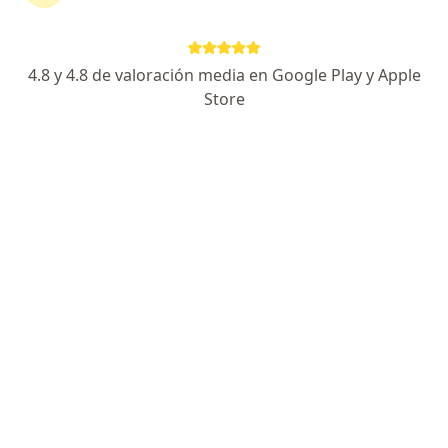
RESPUESTA DEL PROFESIONAL:
4.8 y 4.8 de valoración media en Google Play y Apple
Tienes que esperar que desaparezca
con el tratamiento post operatorio si
Store
pasa más de 1 mes consulta con tu
oftalmólogo tratante
Si tengo unas gotas freegen con fecha de caducidad de 24 dic
2025 sin apertura las puedo utilizar
Si tengo unas gotas freegen con fecha
de caducidad de 24 dic 2025 sin
apertura las puedo utilizar
RESPUESTA DEL PROFESIONAL: