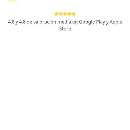
Hola! No, el Celectan no amerita
repetir dosis como otros
antiparasitarios. Espero que te ayude.
4.8 y 4.8 de valoración media en Google Play y Apple
Feliz tarde
Store
Mebucaina
Sufro de gastritis puedo consumir o
utilizar mebucaina?
RESPUESTA DEL PROFESIONAL:
Hola! ese medicamento no está
avalado para gastritis... Te han
estudiado la enfermedad? Me gustaría