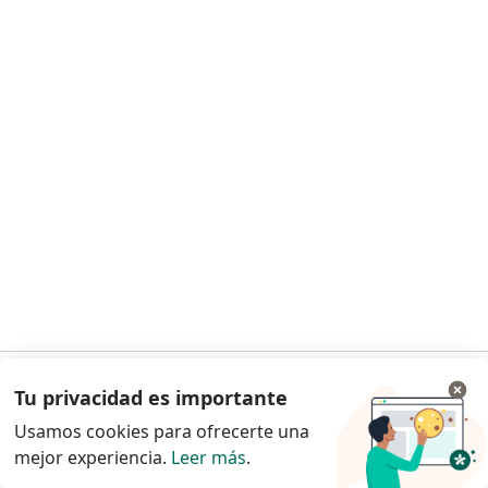
Solicita una cita
Kelly Jamil Cundumi Caicedo
·
Ver más
Psicólogo
12 opiniones
Abuso sexual
$ 90.000
Tu privacidad es importante
Ir a la app
Este especialista no ofrece reserva de cita en línea en esta dirección.
Usamos cookies para ofrecerte una
mejor experiencia.
Leer más
.
Continuar en el navegador
Solicita una cita