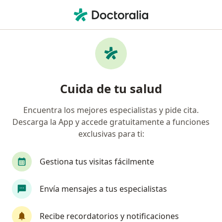
Men
Psicólogo • La Unión, Antioquia
Filtros
Mapa
Psicólogos en La Unión
Cuida de tu salud
Encuentra los mejores especialistas y pide cita.
Descarga la App y accede gratuitamente a funciones
exclusivas para ti:
Gestiona tus visitas fácilmente
Dra. Daniela Alejandra Martinez
Envía mensajes a tus especialistas
Rodriguez
·
Ver más
Psicólogo
Recibe recordatorios y notificaciones
336 opiniones