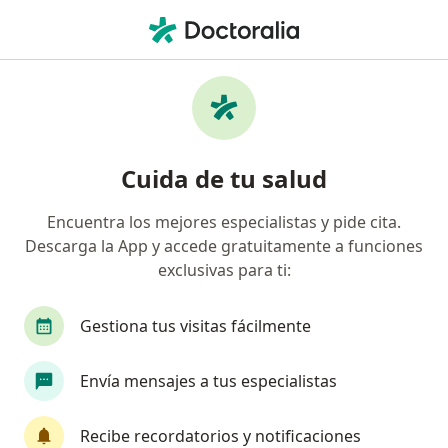
Men
Psiquiatra • Buga, Valle del Cauca
Filtros
Mapa
Psiquiatras en Buga
Cuida de tu salud
Encuentra los mejores especialistas y pide cita.
Descarga la App y accede gratuitamente a funciones
exclusivas para ti:
Gestiona tus visitas fácilmente
Dra. Angelica Rengifo Erazo
Envía mensajes a tus especialistas
Psiquiatra
84 opiniones
Recibe recordatorios y notificaciones