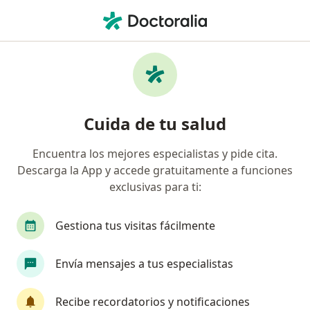
Men
Psiquiatra • Granada, Cali, Valle del Cauca
Filtros
Seguro
Mapa
Psiquiatras en Granada, Cali
Cuida de tu salud
Encuentra los mejores especialistas y pide cita.
¿Cuál es tu compañía aseguradora?
Descarga la App y accede gratuitamente a funciones
Compañía De Medicina Prepagada Colsanitas S.A.
exclusivas para ti:
Gestiona tus visitas fácilmente
Envía mensajes a tus especialistas
Recibe recordatorios y notificaciones