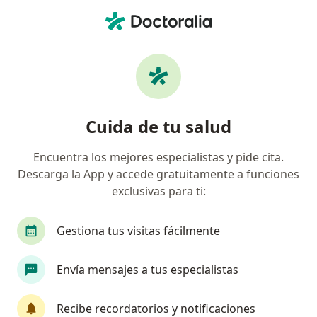
Men
Psiquiatra • Santa Monica Residential, Cali, Valle del Cauca
Filtros
Seguro
Mapa
Psiquiatras en Santa Monica Residential,
Cuida de tu salud
Cali
Encuentra los mejores especialistas y pide cita.
Descarga la App y accede gratuitamente a funciones
¿Cuál es tu compañía aseguradora?
exclusivas para ti:
Compañía De Medicina Prepagada Colsanitas S.A.
Gestiona tus visitas fácilmente
Envía mensajes a tus especialistas
Recibe recordatorios y notificaciones