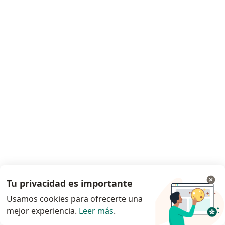
Dr. Marcos Salas de la Hoz
·
Ver más
Psiquiatra
183 opiniones
Certificado y evaluación de estado mental
desde $ 280.000
Este especialista no ofrece reserva de cita en línea en esta dirección.
Solicita una cita
Tu privacidad es importante
Ir a la app
Usamos cookies para ofrecerte una
mejor experiencia.
Leer más
.
Continuar en el navegador