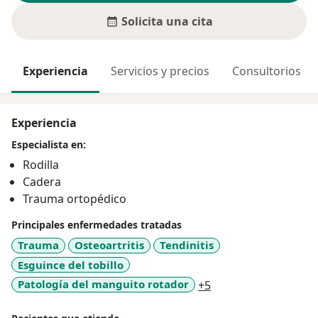
Solicita una cita
Experiencia
Servicios y precios
Consultorios
Experiencia
Especialista en:
Rodilla
Cadera
Trauma ortopédico
Principales enfermedades tratadas
Trauma
Osteoartritis
Tendinitis
Esguince del tobillo
a11y_sr_more_disea
Patología del manguito rotador
+5