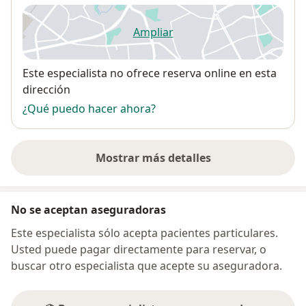
Ampliar
se abre en una nueva pestañ
Disponibilidad
Este especialista no ofrece reserva online en esta
dirección
¿Qué puedo hacer ahora?
Mostrar más detalles
sobre la dirección
No se aceptan aseguradoras
Este especialista sólo acepta pacientes particulares.
Usted puede pagar directamente para reservar, o
buscar otro especialista que acepte su aseguradora.