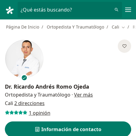
Men
¿Qué estás buscando?
Página De Inicio
Ortopedista Y Traumatólogo
Cali
R
Cambia
Dr.
Ricardo Andrés Romo Ojeda
sobre las especial
Ortopedista y Traumatólogo
·
Ver más
Cali
2 direcciones
1 opinión
Información de contacto