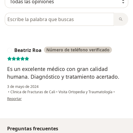
Busca en opiniones
Beatriz Roa
Número de teléfono verificado
B
Es un excelente médico con gran calidad
humana. Diagnóstico y tratamiento acertado.
3 de mayo de 2024
•
Clinica de Fracturas de Cali
•
Visita Ortopedia y Traumatología
•
en opinión del usuario Beatriz Roa
Reportar
Preguntas frecuentes