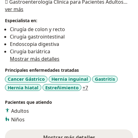
 Gastroenterología Clínica para Pacientes Adultos
Acerca de mí
 Gastroenterología Clínica Pediátrica
ver más
 Cirugía Gastroenterológica
Especialista en:
 Cirugía General
Cirugía de colon y recto
 Coloproctologia
Cirugía gastrointestinal
 Hepatología
Endoscopia digestiva
 Manejo de la Obesidad (Cirugía Bariátrica y Balón
Cirugía bariátrica
Intragastrico)
Mostrar más detalles
 Endoscopia vía digestiva alta
 Endoscopia vía digestiva baja
Principales enfermedades tratadas
 Endoscopia vía digestiva alta en pediátrica
Cancer Gástrico
Hernia inguinal
Gastritis
 Endoscopia vía digestiva baja en pediátrica
a11y_sr_more_diseas
Hernia hiatal
Estreñimiento
+7
 Exámenes de Gastroenterología
Pacientes que atiendo
Adultos
Niños
Mostrar más detalles