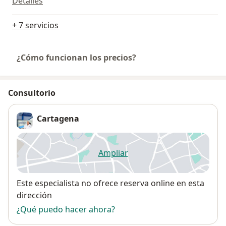
Detalles
+ 7 servicios
¿Cómo funcionan los precios?
Consultorio
Cartagena
Ampliar
se abre en una nueva pestañ
Disponibilidad
Este especialista no ofrece reserva online en esta
dirección
¿Qué puedo hacer ahora?