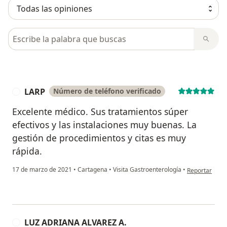
Busca en opiniones
LARP
Número de teléfono verificado
L
Excelente médico. Sus tratamientos súper
efectivos y las instalaciones muy buenas. La
gestión de procedimientos y citas es muy
rápida.
en opinión del
17 de marzo de 2021
•
Cartagena
•
Visita Gastroenterología
•
Reportar
LUZ ADRIANA ALVAREZ A.
L