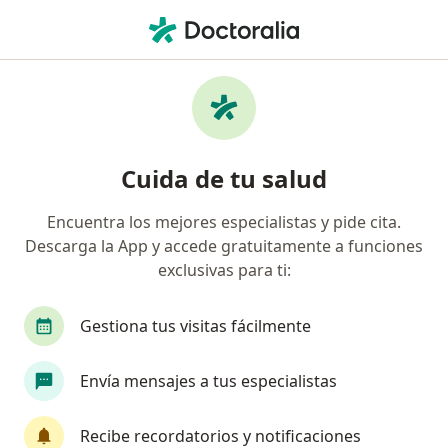
Men
Hernia Hiatal • Cartagena, Bolívar
Filtros
• 1
Seguro
Mapa
Especialistas en Hernia hiatal en Cartagena
Cuida de tu salud
Encuentra los mejores especialistas y pide cita.
¿Qué especialidad estás buscando?
Descarga la App y accede gratuitamente a funciones
Cirujano general
Gastroenterólogo
Odon
exclusivas para ti:
Gestiona tus visitas fácilmente
Envía mensajes a tus especialistas
Recibe recordatorios y notificaciones