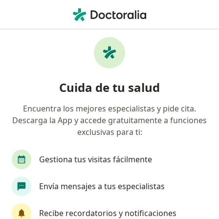
Men
Gastritis • Cartagena, Bolívar
Filtros
• 1
Seguro
Mapa
Especialistas en Gastritis en Cartagena
Cuida de tu salud
Encuentra los mejores especialistas y pide cita.
¿Qué especialidad estás buscando?
Descarga la App y accede gratuitamente a funciones
Médico general
Gastroenterólogo
Interni
exclusivas para ti:
Gestiona tus visitas fácilmente
Envía mensajes a tus especialistas
Recibe recordatorios y notificaciones