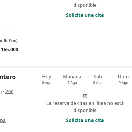
disponible
Solicita una cita
o Ri Yue)
 165.000
ntero
Hoy
Mañana
Sáb
Dom
6 Ago
7 Ago
8 Ago
9 Ago
·
Ver
a
La reserva de citas en línea no está
disponible
pa
Solicita una cita