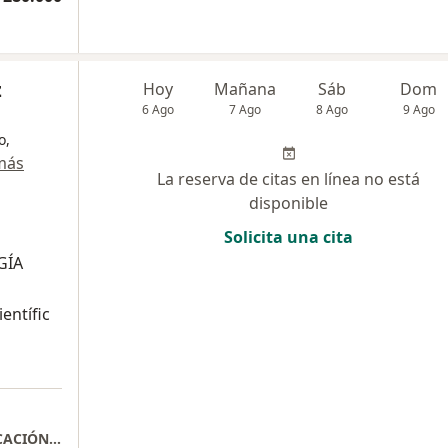
z
Hoy
Mañana
Sáb
Dom
6 Ago
7 Ago
8 Ago
9 Ago
o,
más
La reserva de citas en línea no está
disponible
Solicita una cita
GÍA
ientífic
Consulta Medicina funcional BIODESCODIFICACIÓN (BLS)