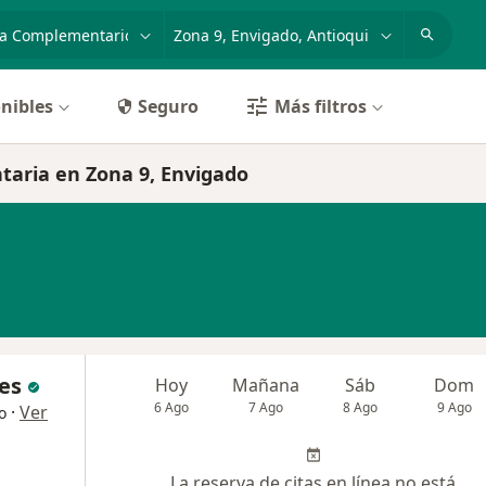
dad, enfermedad o nombre
p. ej. Bogotá
nibles
Seguro
Más filtros
aria en Zona 9, Envigado
ces
Hoy
Mañana
Sáb
Dom
6 Ago
7 Ago
8 Ago
9 Ago
·
Ver
o
La reserva de citas en línea no está