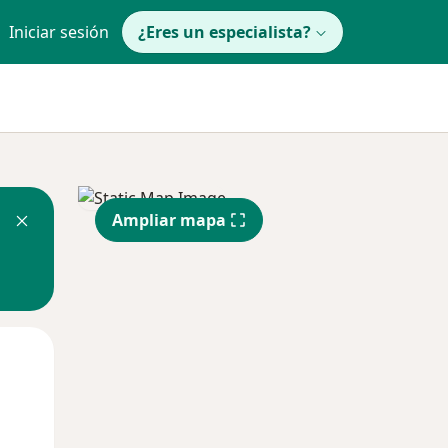
Iniciar sesión
¿Eres un especialista?
Ampliar mapa
Lun
Mar
Mié
10 Ago
11 Ago
12 Ago