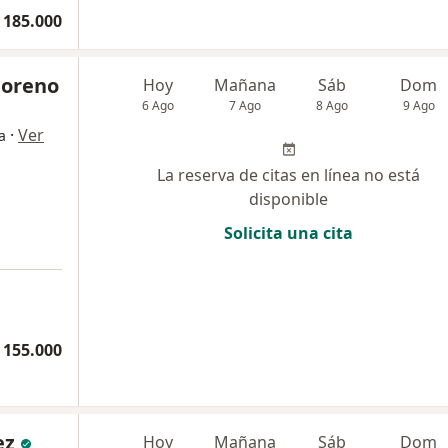
 185.000
Moreno
Hoy
Mañana
Sáb
Dom
6 Ago
7 Ago
8 Ago
9 Ago
·
Ver
a
La reserva de citas en línea no está
disponible
Solicita una cita
 155.000
ez
Hoy
Mañana
Sáb
Dom