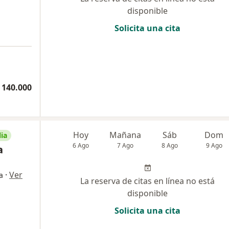
disponible
Solicita una cita
 140.000
Hoy
Mañana
Sáb
Dom
ia
6 Ago
7 Ago
8 Ago
9 Ago
a
·
Ver
a
La reserva de citas en línea no está
disponible
Solicita una cita