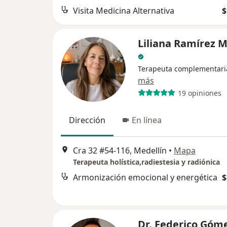
Visita Medicina Alternativa
$
Liliana Ramírez 
Terapeuta complementari
más
19 opiniones
Dirección
En línea
Cra 32 #54-116, Medellín
•
Mapa
Terapeuta holística,radiestesia y radiónica
Armonización emocional y energética
$
Dr. Federico Góm