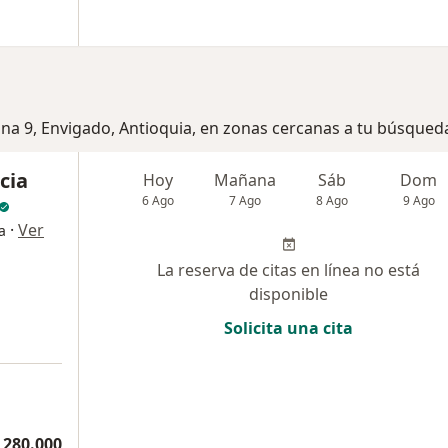
ona 9, Envigado, Antioquia, en zonas cercanas a tu búsqued
cia
Hoy
Mañana
Sáb
Dom
6 Ago
7 Ago
8 Ago
9 Ago
·
Ver
a
La reserva de citas en línea no está
disponible
Solicita una cita
 280.000