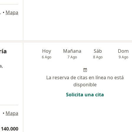
vigado, Envigado
•
Mapa
ría
Hoy
Mañana
Sáb
Dom
6 Ago
7 Ago
8 Ago
9 Ago
a,
La reserva de citas en línea no está
disponible
Solicita una cita
igado
•
Mapa
 140.000