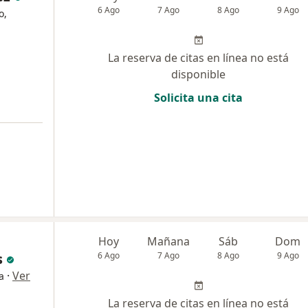
6 Ago
7 Ago
8 Ago
9 Ago
o,
La reserva de citas en línea no está
disponible
Solicita una cita
Hoy
Mañana
Sáb
Dom
s
6 Ago
7 Ago
8 Ago
9 Ago
·
Ver
a
La reserva de citas en línea no está