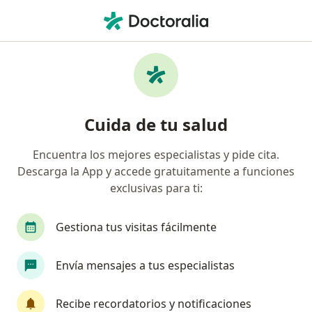
Men
Terapeuta Complementario • Palmira, Valle del Cauca
Filtros
Seguro
Mapa
Profesionales en medicina complementaria
Cuida de tu salud
en Palmira
Encuentra los mejores especialistas y pide cita.
Descarga la App y accede gratuitamente a funciones
¿Cuál es tu compañía aseguradora?
exclusivas para ti:
Gestiona tus visitas fácilmente
Envía mensajes a tus especialistas
Recibe recordatorios y notificaciones