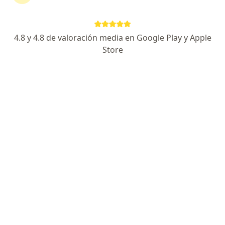
Lina Marcela Palacios García
·
Ver más
Terapeuta complementaria, Fisioterapeuta
34 opiniones
4.8 y 4.8 de valoración media en Google Play y Apple
Store
Dirección
En línea
Carrera 19 19, Palmira
•
Mapa
Aurea Centro de Bienestar Integral
Digitopuntura
$ 100.000
Este especialista no ofrece reserva de cita en línea en esta dirección.
Solicita una cita