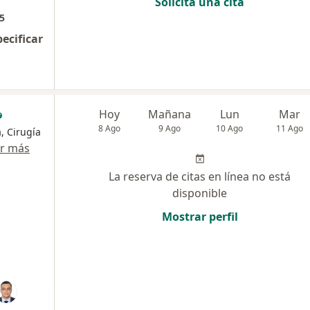
Solicita una cita
5
pecificar
Hoy
Mañana
Lun
Mar
8 Ago
9 Ago
10 Ago
11 Ago
, Cirugía
r más
La reserva de citas en línea no está
disponible
Mostrar perfil