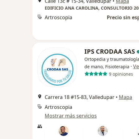
Calle 13c # 15-34, Valledupar
•
Mapa
EDIFICIO ANA CAROLINA, CONSULTORIO 20
Artroscopia
Precio sin es
IPS CRODAA SAS
Ortopedia y traumatología
·
Ve
de mano, Fisioterapia
9 opiniones
Carrera 18 #15-83, Valledupar
•
Mapa
Artroscopia
Mostrar más servicios