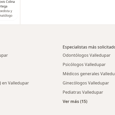
ovis Colina
rtega
pedista y
matólogo
Especialistas más solicitad
upar
Odontólogos Valledupar
Psicólogos Valledupar
Médicos generales Valled
) en Valledupar
Ginecólogos Valledupar
Pediatras Valledupar
Ver más (15)
ios en Valledupar
Más en esta categor