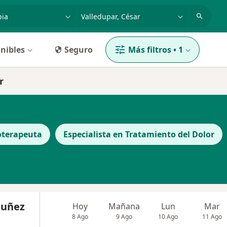
dad, enfermedad o nombre
p. ej. Bogotá
nibles
Seguro
Más filtros
•
1
r
oterapeuta
Especialista en Tratamiento del Dolor
Nuñez
Hoy
Mañana
Lun
Mar
8 Ago
9 Ago
10 Ago
11 Ago