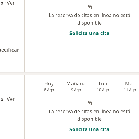
·
Ver
go
La reserva de citas en línea no está
disponible
Solicita una cita
pecificar
Hoy
Mañana
Lun
Mar
8 Ago
9 Ago
10 Ago
11 Ago
·
Ver
go
La reserva de citas en línea no está
disponible
Solicita una cita