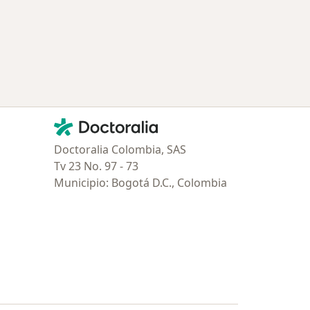
Contacto
Doctoralia - Página de inicio
Doctoralia Colombia, SAS
Tv 23 No. 97 - 73
Municipio: Bogotá D.C., Colombia