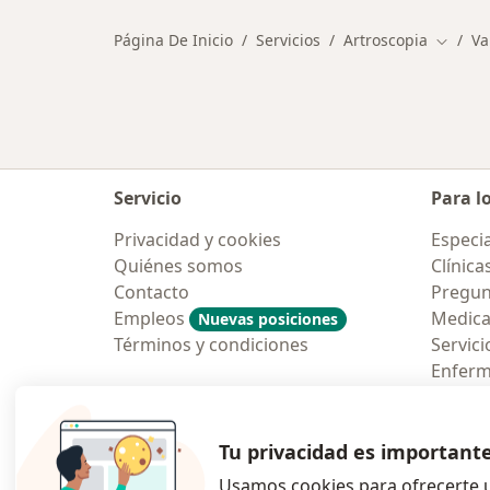
Página De Inicio
Servicios
Artroscopia
Va
Cambia
Servicio
Para l
Privacidad y cookies
Especia
Quiénes somos
Clínica
Contacto
Pregun
Empleos
Medic
Nuevas posiciones
Términos y condiciones
Servici
Enfer
Pregun
Aplicac
Tu privacidad es important
Usamos cookies para ofrecerte u