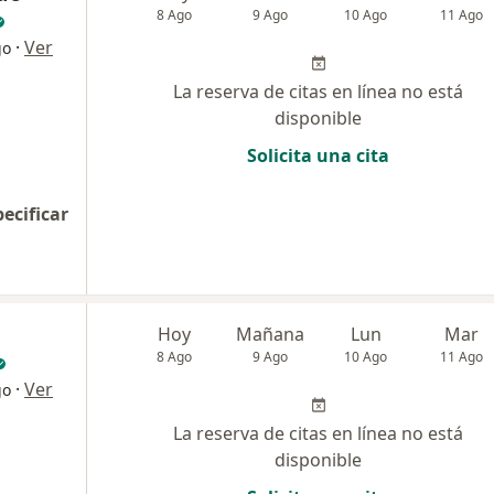
8 Ago
9 Ago
10 Ago
11 Ago
·
Ver
go
La reserva de citas en línea no está
disponible
Solicita una cita
pecificar
Hoy
Mañana
Lun
Mar
8 Ago
9 Ago
10 Ago
11 Ago
·
Ver
go
La reserva de citas en línea no está
disponible