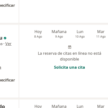
pecificar
Hoy
Mañana
Lun
Mar
u
8 Ago
9 Ago
10 Ago
11 Ago
·
Ver
go
La reserva de citas en línea no está
disponible
a
Solicita una cita
pecificar
do
Hoy
Mañana
Lun
Mar