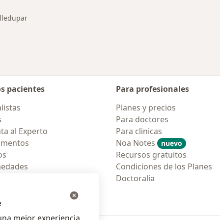
lledupar
r de ciudad
os pacientes
Para profesionales
listas
Planes y precios
s
Para doctores
ta al Experto
Para clinicas
amentos
Noa Notes
nuevo
os
Recursos gratuitos
medades
Condiciones de los Planes
tas Frecuentes
Doctoralia
ión para móvil
e
na mejor experiencia.