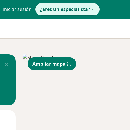
Iniciar sesión
¿Eres un especialista?
Ampliar mapa
Mié
Jue
Vie
12 Ago
13 Ago
14 Ago