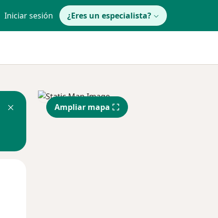
Iniciar sesión
¿Eres un especialista?
Ampliar mapa
Mié
Jue
Vie
12 Ago
13 Ago
14 Ago