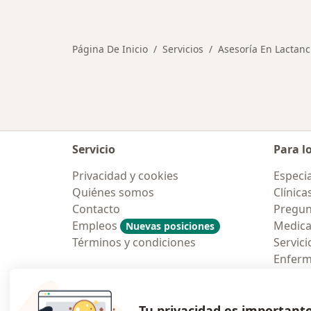
Más en esta categoría: Otros servi
Página De Inicio
Servicios
Asesoría En Lactan
Servicio
Para l
Privacidad y cookies
Especia
Quiénes somos
Clínica
Contacto
Pregun
Empleos
Medic
Nuevas posiciones
Términos y condiciones
Servici
Enfer
Pregun
Aplicac
Tu privacidad es important