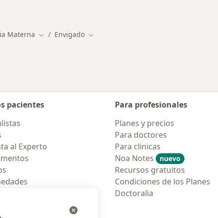
cios en Envigado
Más en esta categor
cia Materna
Envigado
Cambiar de ciudad
Cambiar de ciudad
os pacientes
Para profesionales
listas
Planes y precios
s
Para doctores
ta al Experto
Para clinicas
amentos
Noa Notes
nuevo
os
Recursos gratuitos
medades
Condiciones de los Planes
tas Frecuentes
Doctoralia
ión para móvil
e