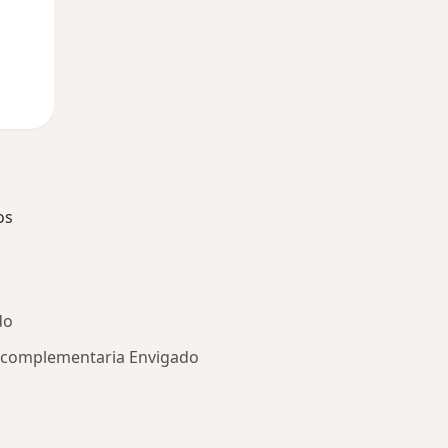
os
do
a complementaria Envigado