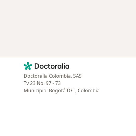
ía: Especialistas más solicitados
Contacto
Doctoralia - Página de inicio
Doctoralia Colombia, SAS
Tv 23 No. 97 - 73
Municipio: Bogotá D.C., Colombia