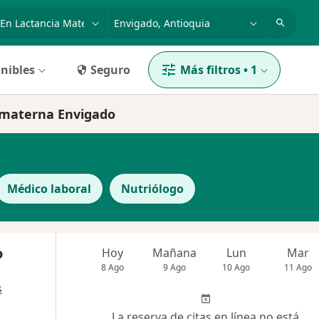
dad, enfermedad o nombre
p. ej. Bogotá
nibles
Seguro
Más filtros
•
1
a materna Envigado
Médico laboral
Nutriólogo
o
Hoy
Mañana
Lun
Mar
8 Ago
9 Ago
10 Ago
11 Ago
s
La reserva de citas en línea no está