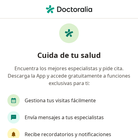
Men
Asesoría Psicológica Y Psicoeducación • Envigado, Antioquia
Filtros
• 1
Seguro
Mapa
Especialistas en Asesoría psicológica y
Cuida de tu salud
psicoeducación Envigado
Encuentra los mejores especialistas y pide cita.
Descarga la App y accede gratuitamente a funciones
¿Qué especialidad estás buscando?
exclusivas para ti:
Psicólogo
Terapeuta complementario
Sex
Gestiona tus visitas fácilmente
Envía mensajes a tus especialistas
Recibe recordatorios y notificaciones