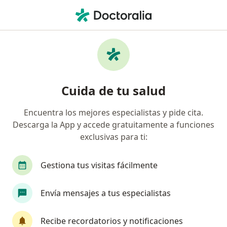
Men
Consulta En Línea Bogotá • Medellín, Antioquia
Filtros
• 1
Seguro
Mapa
Especialistas en Consulta en línea Bogotá
Cuida de tu salud
Medellín
Encuentra los mejores especialistas y pide cita.
Descarga la App y accede gratuitamente a funciones
¿Qué especialidad estás buscando?
exclusivas para ti:
Psicólogo
Gestiona tus visitas fácilmente
Envía mensajes a tus especialistas
Recibe recordatorios y notificaciones