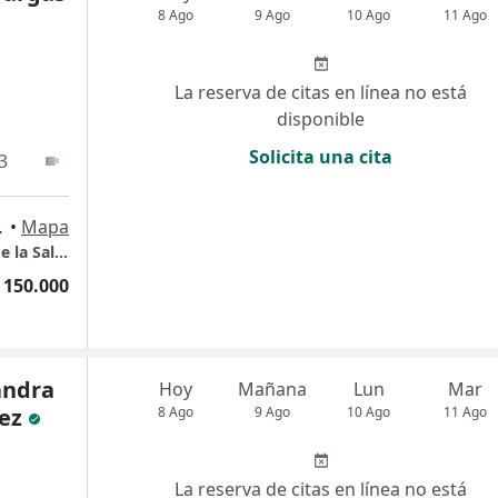
8 Ago
9 Ago
10 Ago
11 Ago
La reserva de citas en línea no está
disponible
Solicita una cita
3
En línea
des., Medellín
•
Mapa
Dra. Aura Isabel Vargas Psicóloga Clínica y de la Salud- Consulta en línea Medellín
 150.000
andra
Hoy
Mañana
Lun
Mar
ez
8 Ago
9 Ago
10 Ago
11 Ago
La reserva de citas en línea no está