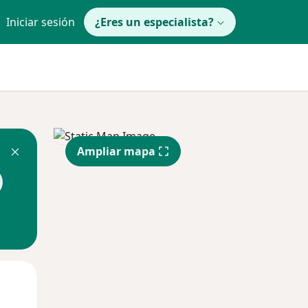
Iniciar sesión
¿Eres un especialista?
Ampliar mapa
Mié
Jue
Vie
12 Ago
13 Ago
14 Ago