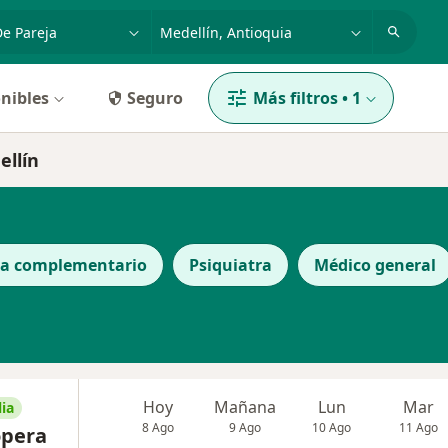
dad, enfermedad o nombre
p. ej. Bogotá
nibles
Seguro
Más filtros
•
1
ellín
ta complementario
Psiquiatra
Médico general
Hoy
Mañana
Lun
Mar
ia
8 Ago
9 Ago
10 Ago
11 Ago
opera