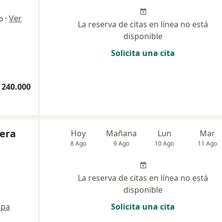
·
Ver
o
La reserva de citas en línea no está
disponible
Solicita una cita
 240.000
rera
Hoy
Mañana
Lun
Mar
8 Ago
9 Ago
10 Ago
11 Ago
La reserva de citas en línea no está
disponible
pa
Solicita una cita