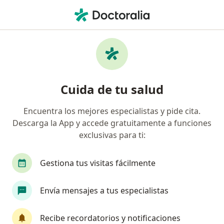
Men
Consulta Fisioterapia • Barranquilla, Atlántico
Filtros
• 1
Seguro
Mapa
Especialistas en Consulta Fisioterapia
Cuida de tu salud
Barranquilla
Encuentra los mejores especialistas y pide cita.
Descarga la App y accede gratuitamente a funciones
¿Qué especialidad estás buscando?
exclusivas para ti:
Fisioterapeuta
Geriatra
Médico general
Gestiona tus visitas fácilmente
Envía mensajes a tus especialistas
Recibe recordatorios y notificaciones