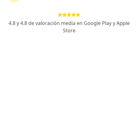
Ver más
4.8 y 4.8 de valoración media en Google Play y Apple
Store
Dr. Charles Carbonell Colina
·
Ver más
Médico general
179 opiniones
Dirección 1
Dirección 2
En línea
Barranquilla
•
Mapa
Consultas Domiciliaria (Médico en casa)