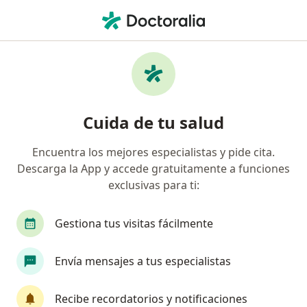
Men
Médico General • Barranquilla, Atlántico
Filtros
Seguro
Mapa
Médicos generales en Barranquilla
Cuida de tu salud
Encuentra los mejores especialistas y pide cita.
¿Cuál es tu compañía aseguradora?
Descarga la App y accede gratuitamente a funciones
Suramericana S.A.
Allianz Seguros S.A.
exclusivas para ti:
Coomeva Medicina Prepagada S.A.
Gestiona tus visitas fácilmente
Liberty Seguros S.A.
Envía mensajes a tus especialistas
Mapfre Colombia Vida Seguros S.A.
Recibe recordatorios y notificaciones