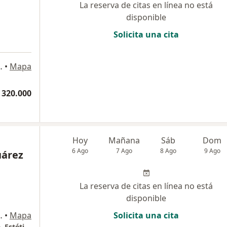
La reserva de citas en línea no está
disponible
Solicita una cita
edico Gemell, Barranquilla
•
Mapa
 320.000
Hoy
Mañana
Sáb
Dom
6 Ago
7 Ago
8 Ago
9 Ago
uárez
La reserva de citas en línea no está
disponible
ía Francesa, Barranquilla
•
Mapa
Solicita una cita
Dra. Alexandra Suárez - Dermatóloga Clínica, Estética y Tricología