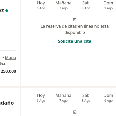
Hoy
Mañana
Sáb
Dom
6 Ago
7 Ago
8 Ago
9 Ago
ez
La reserva de citas en línea no está
disponible
Solicita una cita
uilla
•
Mapa
dez
 250.000
Hoy
Mañana
Sáb
Dom
6 Ago
7 Ago
8 Ago
9 Ago
endaño