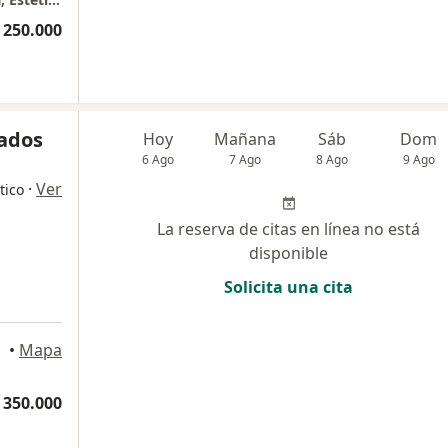
 250.000
nados
Hoy
Mañana
Sáb
Dom
6 Ago
7 Ago
8 Ago
9 Ago
·
Ver
tico
La reserva de citas en línea no está
disponible
Solicita una cita
•
Mapa
 350.000