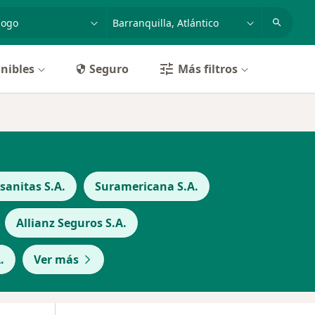
dad, enfermedad o nombre
p. ej. Bogotá
nibles
Seguro
Más filtros
anitas S.A.
Suramericana S.A.
Allianz Seguros S.A.
.
Ver más