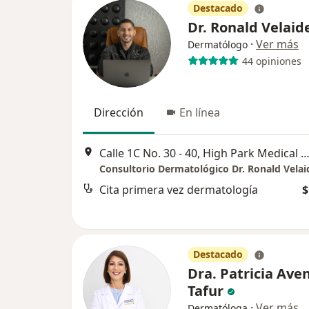
Destacado
Dr. Ronald Velaid
·
Ver más
Dermatólogo
44 opiniones
Dirección
En línea
Calle 1C No. 30 - 40, High Park Medical Center, Barranq
Consultorio Dermatológico Dr. Ronald Velai
Cita primera vez dermatología
$
Destacado
Dra. Patricia Av
Tafur
·
Ver más
Dermatóloga