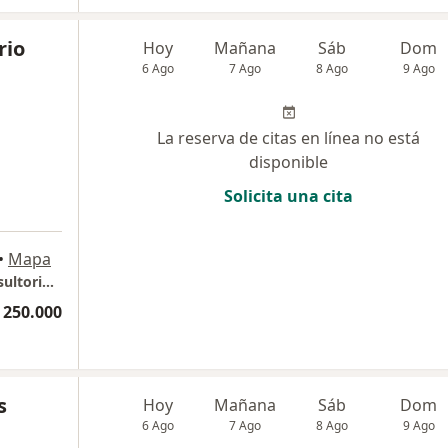
rio
Hoy
Mañana
Sáb
Dom
6 Ago
7 Ago
8 Ago
9 Ago
La reserva de citas en línea no está
disponible
Solicita una cita
•
Mapa
Dermatología Clínica Porto Azul, Piso 6 Consultorio 619
 250.000
s
Hoy
Mañana
Sáb
Dom
6 Ago
7 Ago
8 Ago
9 Ago