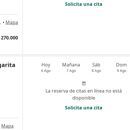
Solicita una cita
850, Barranquilla
•
Mapa
 270.000
garita
Hoy
Mañana
Sáb
Dom
6 Ago
7 Ago
8 Ago
9 Ago
La reserva de citas en línea no está
disponible
Solicita una cita
Mapa