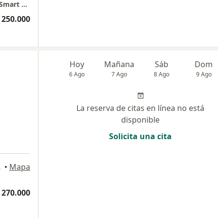
Skin Center By Dra. Gianina Alcala - edificio Smart Office center
 250.000
Hoy
Mañana
Sáb
Dom
6 Ago
7 Ago
8 Ago
9 Ago
La reserva de citas en línea no está
disponible
Solicita una cita
a
arranquilla
•
Mapa
 270.000