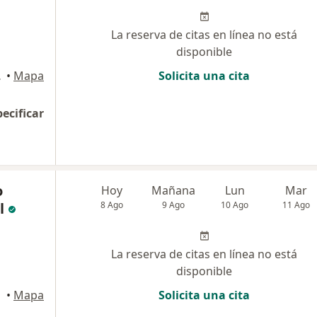
La reserva de citas en línea no está
disponible
1., Cúcuta
•
Mapa
Solicita una cita
pecificar
o
Hoy
Mañana
Lun
Mar
l
8 Ago
9 Ago
10 Ago
11 Ago
La reserva de citas en línea no está
disponible
•
Mapa
Solicita una cita