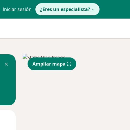
Iniciar sesión
¿Eres un especialista?
Ampliar mapa
Mié
Jue
Vie
12 Ago
13 Ago
14 Ago