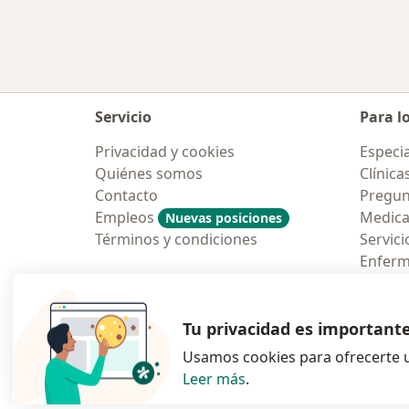
Servicio
Para l
Privacidad y cookies
Especia
Quiénes somos
Clínica
Contacto
Pregun
Empleos
Medic
Nuevas posiciones
Términos y condiciones
Servici
Enfer
Pregun
Aplicac
Tu privacidad es important
Usamos cookies para ofrecerte u
Leer más
.
se abre en una n
se abre 
s
Polska
,
Türkiye
,
España
,