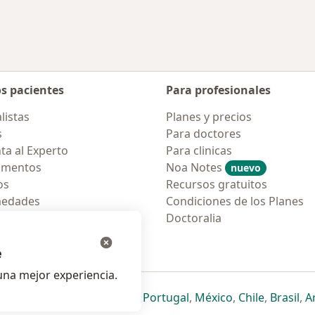
os pacientes
Para profesionales
listas
Planes y precios
s
Para doctores
ta al Experto
Para clinicas
amentos
Noa Notes
nuevo
os
Recursos gratuitos
medades
Condiciones de los Planes
tas Frecuentes
Doctoralia
ión para móvil
e
na mejor experiencia.
ueva pestaña
en una nueva pestaña
e abre en una nueva pestaña
se abre en una nueva pestaña
se abre en una nueva pestaña
se abre en una nueva pestaña
se abre en una nueva p
se abre en una
se abre e
se
Italia
,
Deutschland
,
Česko
,
Portugal
,
México
,
Chile
,
Brasil
,
A