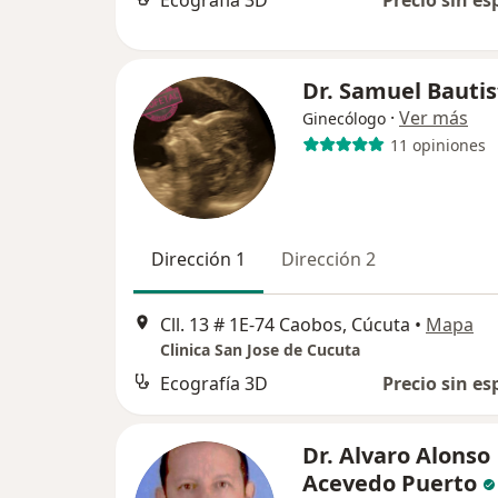
Ecografía 3D
Precio sin es
Dr. Samuel Bautis
·
Ver más
Ginecólogo
11 opiniones
Dirección 1
Dirección 2
Cll. 13 # 1E-74 Caobos, Cúcuta
•
Mapa
Clinica San Jose de Cucuta
Ecografía 3D
Precio sin es
Dr. Alvaro Alonso
Acevedo Puerto