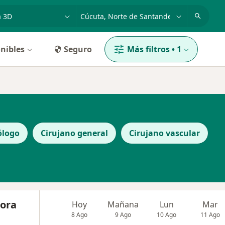
dad, enfermedad o nombre
p. ej. Bogotá
nibles
Seguro
Más filtros
•
1
ólogo
Cirujano general
Cirujano vascular
Mora
Hoy
Mañana
Lun
Mar
8 Ago
9 Ago
10 Ago
11 Ago