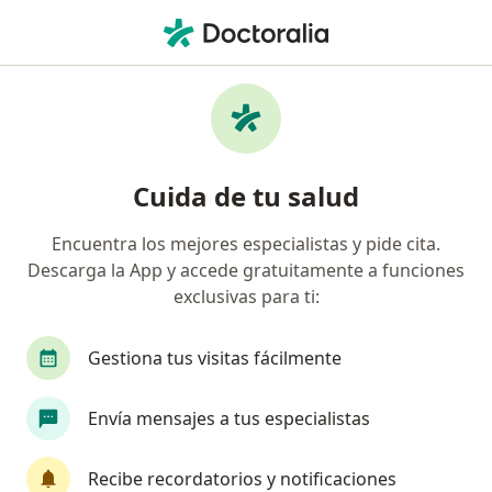
Men
Elastografia Hepatica Por Fibroscan • Barranquilla, Atlántico
Filtros
• 1
Seguro
Mapa
Especialistas en Elastografia Hepatica por
Cuida de tu salud
FibroScan Barranquilla
Encuentra los mejores especialistas y pide cita.
Descarga la App y accede gratuitamente a funciones
¿Qué especialidad estás buscando?
exclusivas para ti:
Gastroenterólogo
Médico general
Interni
Gestiona tus visitas fácilmente
Envía mensajes a tus especialistas
Recibe recordatorios y notificaciones