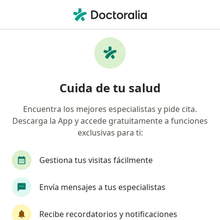
Men
Higiene Bronquial • Medellín, Antioquia
Filtros
• 1
Mapa
Especialistas en Higiene bronquial Medellín
Cuida de tu salud
Encuentra los mejores especialistas y pide cita.
¿Qué especialidad estás buscando?
Descarga la App y accede gratuitamente a funciones
Terapeuta respiratorio
exclusivas para ti:
Gestiona tus visitas fácilmente
Envía mensajes a tus especialistas
Recibe recordatorios y notificaciones