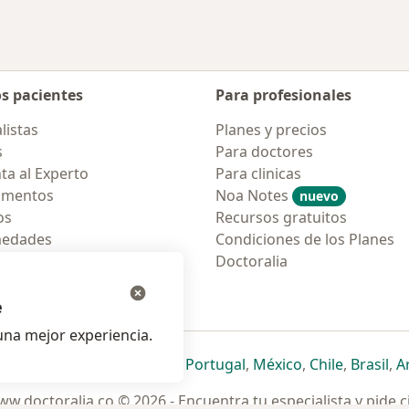
os pacientes
Para profesionales
listas
Planes y precios
s
Para doctores
ta al Experto
Para clinicas
amentos
Noa Notes
nuevo
os
Recursos gratuitos
medades
Condiciones de los Planes
tas Frecuentes
Doctoralia
ión para móvil
e
na mejor experiencia.
ueva pestaña
en una nueva pestaña
e abre en una nueva pestaña
se abre en una nueva pestaña
se abre en una nueva pestaña
se abre en una nueva pestaña
se abre en una nueva p
se abre en una
se abre e
se
Italia
,
Deutschland
,
Česko
,
Portugal
,
México
,
Chile
,
Brasil
,
A
w.doctoralia.co © 2026 - Encuentra tu especialista y pide c