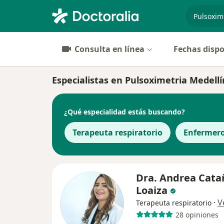
especiali
Consulta en línea
Fechas dispo
Especialistas en Pulsoximetria Medellí
¿Qué especialidad estás buscando?
Terapeuta respiratorio
Enfermer
Dra. Andrea Cata
Loaiza
·
V
Terapeuta respiratorio
28 opiniones