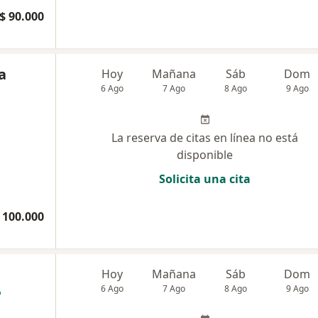
$ 90.000
a
Hoy
Mañana
Sáb
Dom
6 Ago
7 Ago
8 Ago
9 Ago
La reserva de citas en línea no está
disponible
Solicita una cita
 100.000
Hoy
Mañana
Sáb
Dom
6 Ago
7 Ago
8 Ago
9 Ago