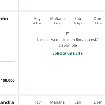
taño
Hoy
Mañana
Sáb
Dom
6 Ago
7 Ago
8 Ago
9 Ago
La reserva de citas en línea no está
disponible
Solicita una cita
 100.000
xandra
Hoy
Mañana
Sáb
Dom