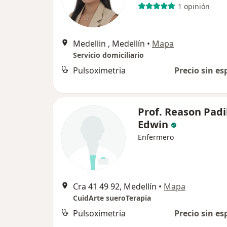
1 opinión
Medellin , Medellín
•
Mapa
Servicio domiciliario
Pulsoximetria
Precio sin es
Prof. Reason Padi
Edwin
Enfermero
Cra 41 49 92, Medellín
•
Mapa
CuidArte sueroTerapia
Pulsoximetria
Precio sin es