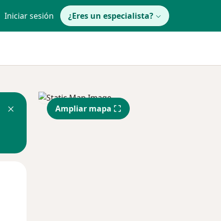
Iniciar sesión
¿Eres un especialista?
Ampliar mapa
Lun
Mar
Mié
10 Ago
11 Ago
12 Ago