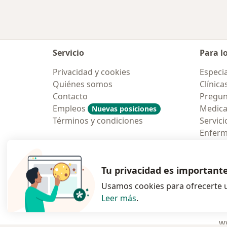
Servicio
Para l
Privacidad y cookies
Especia
Quiénes somos
Clínica
Contacto
Pregun
Empleos
Medic
Nuevas posiciones
Términos y condiciones
Servici
Enfer
Pregun
Aplicac
Tu privacidad es important
Usamos cookies para ofrecerte u
Leer más
.
se abre en una n
se abre 
s
Polska
,
Türkiye
,
España
,
ww