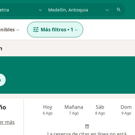
dad, enfermedad o nombre
p. ej. Bogotá
nibles
Más filtros
•
1
n
o
ño
Hoy
Mañana
Sáb
Dom
6 Ago
7 Ago
8 Ago
9 Ago
er más
La reserva de citas en línea no está