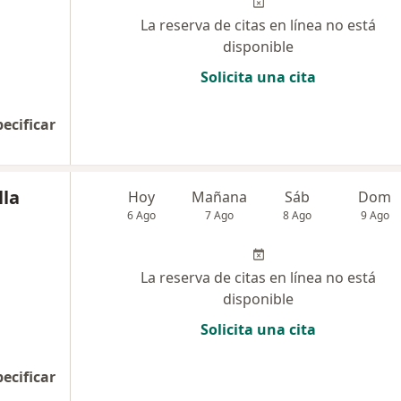
La reserva de citas en línea no está
disponible
Solicita una cita
pecificar
lla
Hoy
Mañana
Sáb
Dom
6 Ago
7 Ago
8 Ago
9 Ago
La reserva de citas en línea no está
disponible
Solicita una cita
pecificar