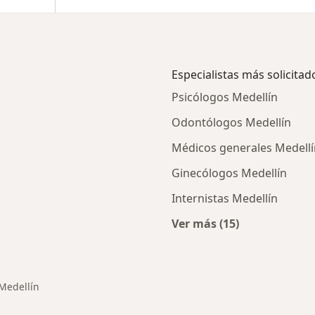
Especialistas más solicitad
Psicólogos Medellín
Odontólogos Medellín
Médicos generales Medellí
Ginecólogos Medellín
Internistas Medellín
Ver más (15)
ios en Medellín
Más en esta categor
Medellín
iar de ciudad