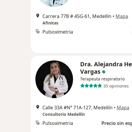
Carrera 77B # 45G-61, Medellín
•
Mapa
Afinitas
Pulsoximetria
Dra. Alejandra He
Vargas
Terapeuta respiratorio
35 opiniones
Calle 33A #N° 71A-127, Medellín
•
Mapa
Consultorio Medellín
Pulsoximetria
Precio sin es