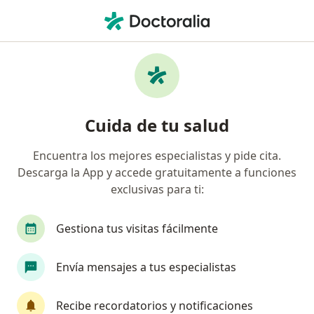
Men
Limpieza Dental • Bucaramanga, Santander
Filtros
• 1
Mapa
Especialistas en Limpieza dental
Cuida de tu salud
Bucaramanga
Encuentra los mejores especialistas y pide cita.
Descarga la App y accede gratuitamente a funciones
¿Qué especialidad estás buscando?
exclusivas para ti:
Odontólogo
Pediatra
Radiólogo
Gestiona tus visitas fácilmente
Envía mensajes a tus especialistas
Recibe recordatorios y notificaciones