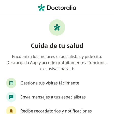
Men
Brackets De Autoligado • Bucaramanga, Santander
Filtros
• 1
Seguro
Mapa
Especialistas en Brackets de autoligado
Cuida de tu salud
Bucaramanga
Encuentra los mejores especialistas y pide cita.
Descarga la App y accede gratuitamente a funciones
¿Qué especialidad estás buscando?
exclusivas para ti:
Odontólogo
Ortodoncista
Gestiona tus visitas fácilmente
Envía mensajes a tus especialistas
Recibe recordatorios y notificaciones