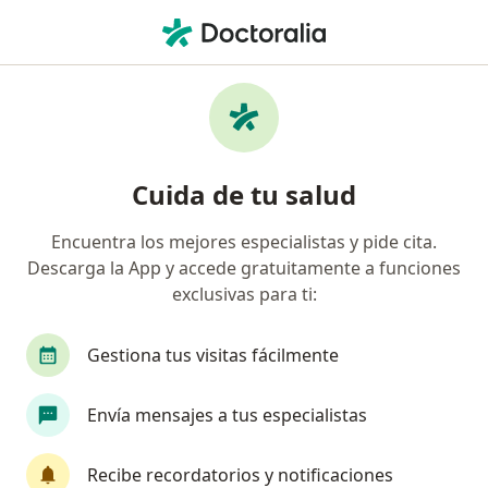
Men
Coronas Dentales • Bucaramanga, Santander
Filtros
• 1
Seguro
Mapa
Especialistas en Coronas dentales
Cuida de tu salud
Bucaramanga
Encuentra los mejores especialistas y pide cita.
Descarga la App y accede gratuitamente a funciones
¿Qué especialidad estás buscando?
exclusivas para ti:
Odontólogo
Cirujano maxilofacial
Patólo
Gestiona tus visitas fácilmente
Envía mensajes a tus especialistas
Recibe recordatorios y notificaciones