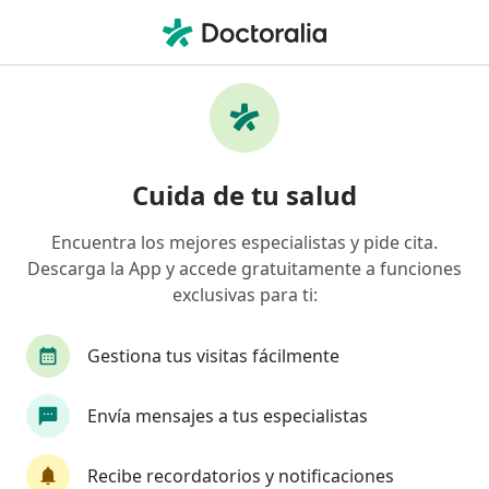
Men
Manejo Integral De Obesidad • Cúcuta, Norte de Santander
Filtros
• 1
Seguro
Mapa
Especialistas en Manejo integral de
Cuida de tu salud
obesidad Cúcuta
Encuentra los mejores especialistas y pide cita.
Descarga la App y accede gratuitamente a funciones
¿Qué especialidad estás buscando?
exclusivas para ti:
Nutricionista
Internista
Endocrinólogo
Gestiona tus visitas fácilmente
Envía mensajes a tus especialistas
Recibe recordatorios y notificaciones