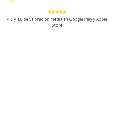
Kelly Tovar Peña
4.8 y 4.8 de valoración media en Google Play y Apple
Store
Nutricionista
Yopal
Reservar cita
Sebastián Lozano Alonso
Especialista en medicina deportiva
Cali
Reservar cita
Valentina Díaz Giraldo
Médico general
Cali