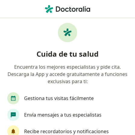
Men
¿Qué estás buscando?
Página De Inicio
Servicios
Manejo Integral De Obesidad
Manejo integral de obesidad -
Cuida de tu salud
Información, expertos y
Encuentra los mejores especialistas y pide cita.
preguntas frecuentes
Descarga la App y accede gratuitamente a funciones
exclusivas para ti:
Gestiona tus visitas fácilmente
Información
Envía mensajes a tus especialistas
Expertos en manejo integral de obesidad
Recibe recordatorios y notificaciones