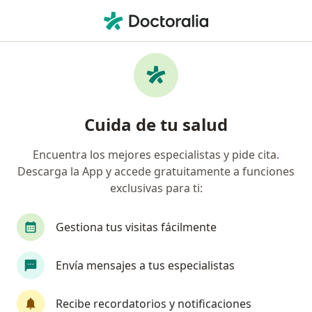
Men
Medicina Funcional • Neiva, Huila
Filtros
• 1
Seguro
Mapa
Especialistas en Medicina funcional Neiva
Cuida de tu salud
Encuentra los mejores especialistas y pide cita.
¿Qué especialidad estás buscando?
Descarga la App y accede gratuitamente a funciones
Médico laboral
Homeópata
Fisioterapeut
exclusivas para ti:
Gestiona tus visitas fácilmente
Envía mensajes a tus especialistas
Recibe recordatorios y notificaciones