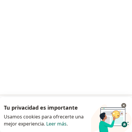
Dra. Myriam Liliana Camargo Miranda
·
Ver más
Pediatra, Terapeuta complementario
519 opiniones
Control de crecimiento y desarrollo
$ 285.000
Este especialista no ofrece reserva de cita en línea en esta dirección.
Solicita una cita
Tu privacidad es importante
Ir a la app
Usamos cookies para ofrecerte una
mejor experiencia.
Leer más
.
Continuar en el navegador