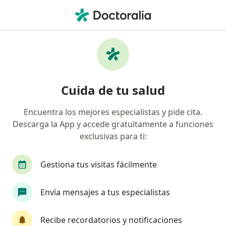
Men
Pediatra • Neiva, Huila
Filtros
Seguro
Mapa
Pediatras en Neiva
Cuida de tu salud
Encuentra los mejores especialistas y pide cita.
¿Cuál es tu compañía aseguradora?
Descarga la App y accede gratuitamente a funciones
Allianz Seguros S.A.
Compañía De Seguros Bolí
exclusivas para ti:
Gestiona tus visitas fácilmente
Envía mensajes a tus especialistas
Recibe recordatorios y notificaciones