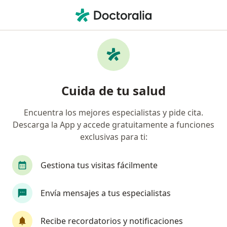
Men
Médico General • Neiva, Huila
Filtros
Seguro
Mapa
Médicos generales en Neiva
Cuida de tu salud
Encuentra los mejores especialistas y pide cita.
¿Cuál es tu compañía aseguradora?
Descarga la App y accede gratuitamente a funciones
Allianz Seguros S.A.
Compañía De Seguros Bolí
exclusivas para ti:
Gestiona tus visitas fácilmente
Envía mensajes a tus especialistas
Recibe recordatorios y notificaciones