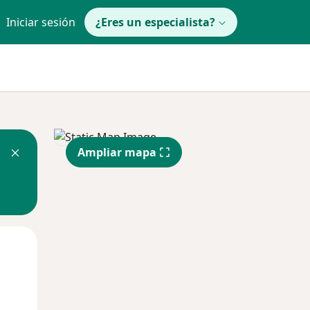
Iniciar sesión
¿Eres un especialista?
Ampliar mapa
Mar
Mié
Jue
11 Ago
12 Ago
13 Ago