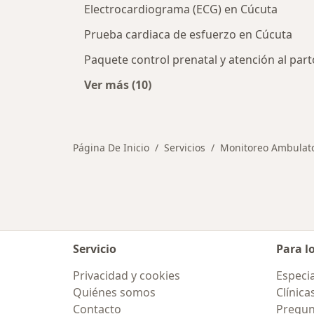
Electrocardiograma (ECG) en Cúcuta
Prueba cardiaca de esfuerzo en Cúcuta
Paquete control prenatal y atención al par
Ver más (10)
Más en esta categoría: Otros servi
Página De Inicio
Servicios
Monitoreo Ambulator
Servicio
Para l
Privacidad y cookies
Especia
Quiénes somos
Clínica
Contacto
Pregun