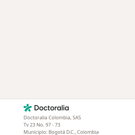
ía: Especialistas más solicitados
Contacto
Doctoralia - Página de inicio
Doctoralia Colombia, SAS
Tv 23 No. 97 - 73
Municipio: Bogotá D.C., Colombia