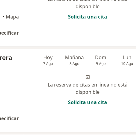
disponible
 Cúcuta
•
Mapa
Solicita una cita
pecificar
rera
Hoy
Mañana
Dom
Lun
7 Ago
8 Ago
9 Ago
10 Ago
La reserva de citas en línea no está
disponible
Solicita una cita
pecificar