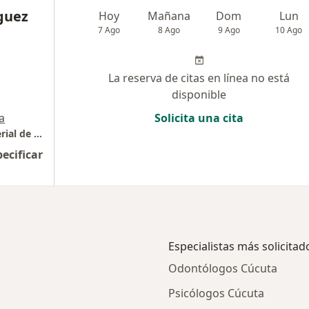
guez
Hoy
Mañana
Dom
Lun
7 Ago
8 Ago
9 Ago
10 Ago
La reserva de citas en línea no está
disponible
a
Solicita una cita
Centro Clínico del Riñón e Hipertensión Arterial de Colombia
pecificar
Especialistas más solicitad
Odontólogos Cúcuta
Psicólogos Cúcuta