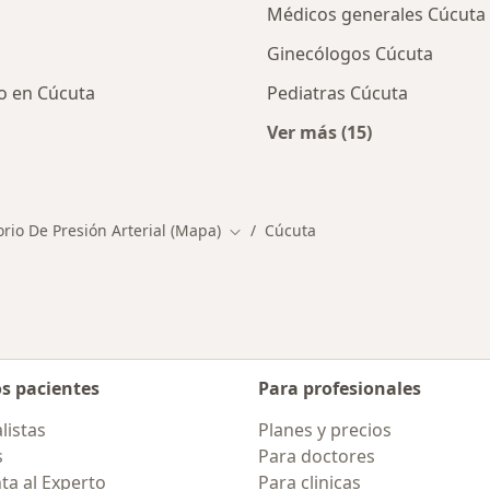
Médicos generales Cúcuta
Ginecólogos Cúcuta
to en Cúcuta
Pediatras Cúcuta
Ver más (15)
cios en Cúcuta
Más en esta categor
io De Presión Arterial (Mapa)
Cúcuta
Cambiar de ciudad
os pacientes
Para profesionales
listas
Planes y precios
s
Para doctores
ta al Experto
Para clinicas