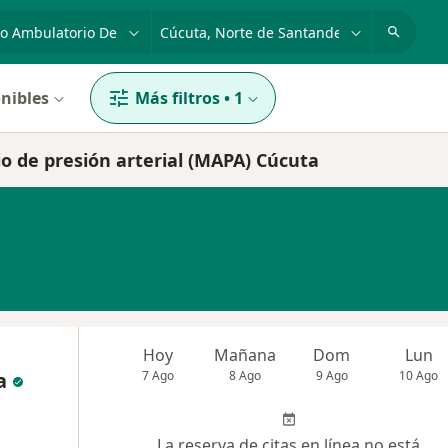
dad, enfermedad o nombre
p. ej. Bogotá
nibles
Más filtros
•
1
o de presión arterial (MAPA) Cúcuta
Hoy
Mañana
Dom
Lun
a
7 Ago
8 Ago
9 Ago
10 Ago
La reserva de citas en línea no está