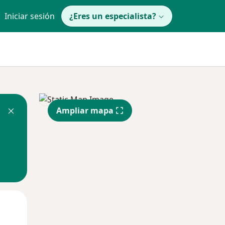
Iniciar sesión
¿Eres un especialista?
Ampliar mapa
Mié
Jue
Vie
12 Ago
13 Ago
14 Ago