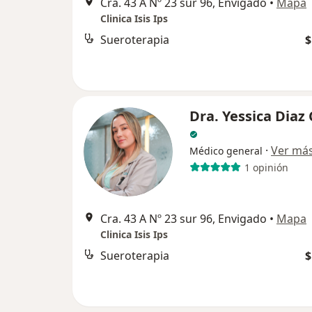
Cra. 43 A Nº 23 sur 96, Envigado
•
Mapa
Clinica Isis Ips
Sueroterapia
$
Dra. Yessica Diaz
·
Ver má
Médico general
1 opinión
Cra. 43 A Nº 23 sur 96, Envigado
•
Mapa
Clinica Isis Ips
Sueroterapia
$