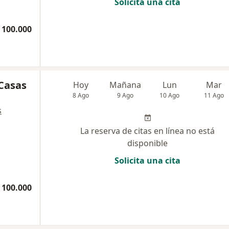
Solicita una cita
 100.000
 Casas
Hoy
Mañana
Lun
Mar
8 Ago
9 Ago
10 Ago
11 Ago
s
La reserva de citas en línea no está
disponible
Solicita una cita
 100.000