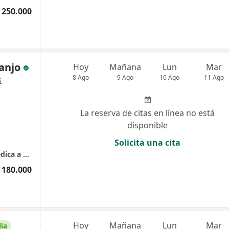
 250.000
anjo
Hoy
Mañana
Lun
Mar
8 Ago
9 Ago
10 Ago
11 Ago
s
La reserva de citas en línea no está
disponible
Solicita una cita
Dr. Sebastian Naranjo Castaño. Atención medica a domicilio
 180.000
Hoy
Mañana
Lun
Mar
ia