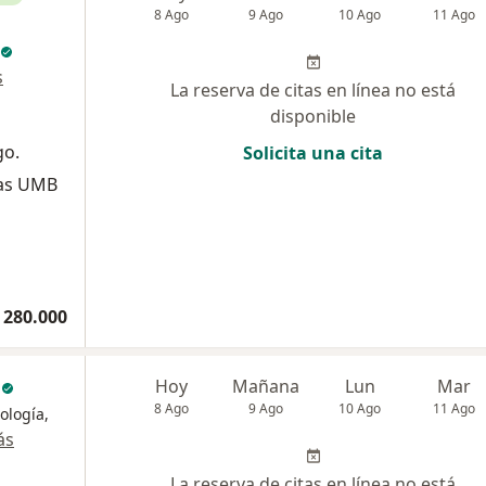
8 Ago
9 Ago
10 Ago
11 Ago
s
La reserva de citas en línea no está
disponible
go.
Solicita una cita
vas UMB
 280.000
c
Hoy
Mañana
Lun
Mar
8 Ago
9 Ago
10 Ago
11 Ago
ología,
ás
La reserva de citas en línea no está