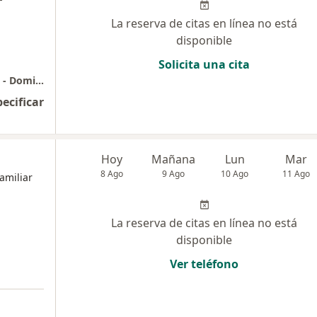
La reserva de citas en línea no está
disponible
Solicita una cita
Dra. Manuela Mesa M - Medicina Integrativa - Domiciliaria
pecificar
Hoy
Mañana
Lun
Mar
8 Ago
9 Ago
10 Ago
11 Ago
amiliar
La reserva de citas en línea no está
disponible
Ver teléfono