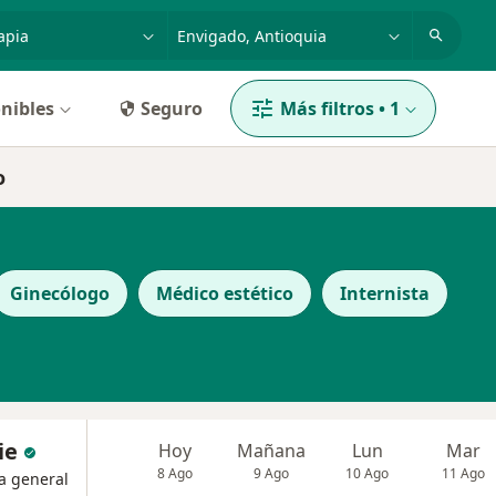
dad, enfermedad o nombre
p. ej. Bogotá
nibles
Seguro
Más filtros
•
1
o
Ginecólogo
Médico estético
Internista
ie
Hoy
Mañana
Lun
Mar
8 Ago
9 Ago
10 Ago
11 Ago
a general