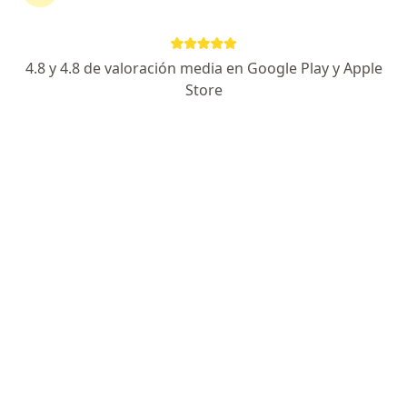
Oscar Omar Vargas Orostegui
Medico alternativo
4.8 y 4.8 de valoración media en Google Play y Apple
Bogotá
Store
Reservar cita
Luis Carlos Guio Rodríguez
Medico alternativo, Médico general
Paipa
Reservar cita
Diana López Uribe
Médico general
Ibagué
Reservar cita
Ginna Paola Rodriguez Varon