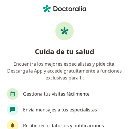
Men
¿Qué estás buscando?
Página De Inicio
Servicios
Biopuntura
Biopuntura - Información,
Cuida de tu salud
expertos y preguntas frecuentes
Encuentra los mejores especialistas y pide cita.
Descarga la App y accede gratuitamente a funciones
exclusivas para ti:
Información
Pregunta al Experto
Gestiona tus visitas fácilmente
Expertos en biopuntura
Envía mensajes a tus especialistas
Recibe recordatorios y notificaciones