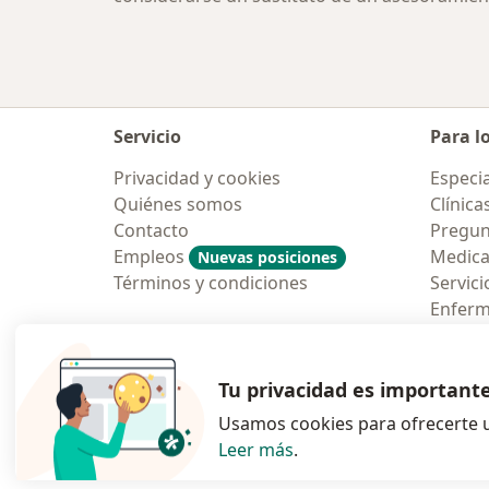
Servicio
Para l
Privacidad y cookies
Especia
Quiénes somos
Clínica
Contacto
Pregun
Empleos
Medic
Nuevas posiciones
Términos y condiciones
Servici
Enfer
Pregun
Aplicac
Tu privacidad es important
Usamos cookies para ofrecerte u
Leer más
.
se abre en una n
se abre 
s
Polska
,
Türkiye
,
España
,