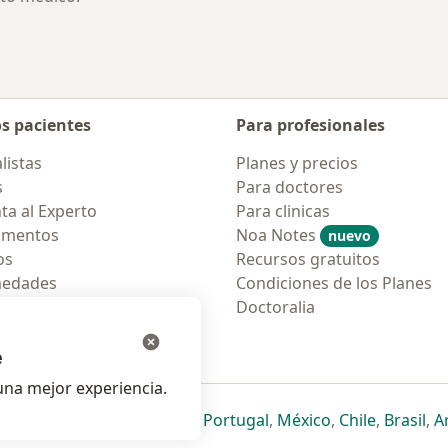
os pacientes
Para profesionales
listas
Planes y precios
s
Para doctores
ta al Experto
Para clinicas
amentos
Noa Notes
nuevo
os
Recursos gratuitos
medades
Condiciones de los Planes
tas Frecuentes
Doctoralia
ión para móvil
e
na mejor experiencia.
ueva pestaña
en una nueva pestaña
e abre en una nueva pestaña
se abre en una nueva pestaña
se abre en una nueva pestaña
se abre en una nueva pestaña
se abre en una nueva p
se abre en una
se abre e
se
Italia
,
Deutschland
,
Česko
,
Portugal
,
México
,
Chile
,
Brasil
,
A