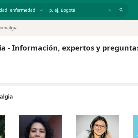
dad, enfermedad o nombre
p. ej. Bogotá
romialgia
a - Información, expertos y pregunta
algia