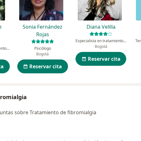
e
Sonia Fernández
Diana Velilla
Rojas
Especialista en tratamiento del dolor
Te
Bogotá
Especialista en tratamiento del dolor, Anestesiólogo
Psicólogo
Bogotá
Reservar cita
ta
Reservar cita
bromialgia
untas sobre Tratamiento de fibromialgia