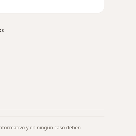
os
ía: Especialistas más solicitados
informativo y en ningún caso deben