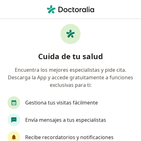
Men
Tratamiento Para La Obesidad • Medellín, Antioquia
Filtros
• 1
Seguro
Mapa
Especialistas en Tratamiento para la
Cuida de tu salud
obesidad Medellín
Encuentra los mejores especialistas y pide cita.
Descarga la App y accede gratuitamente a funciones
¿Qué especialidad estás buscando?
exclusivas para ti:
Médico general
Nutricionista
Médico esté
Gestiona tus visitas fácilmente
Envía mensajes a tus especialistas
Recibe recordatorios y notificaciones