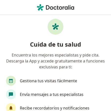
Men
Visita Cirugía General • Villavicencio, Meta
Filtros
• 1
Seguro
Mapa
Especialistas en Visita Cirugía General
Cuida de tu salud
Villavicencio
Encuentra los mejores especialistas y pide cita.
Descarga la App y accede gratuitamente a funciones
¿Qué especialidad estás buscando?
exclusivas para ti:
Cirujano general
Gestiona tus visitas fácilmente
Envía mensajes a tus especialistas
Recibe recordatorios y notificaciones