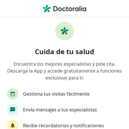
Men
Neurólogo • Pereira, Risaralda
Filtros
Seguro
Mapa
Neurólogos en Pereira
Cuida de tu salud
Encuentra los mejores especialistas y pide cita.
¿Cuál es tu compañía aseguradora?
Descarga la App y accede gratuitamente a funciones
exclusivas para ti:
Gestiona tus visitas fácilmente
Envía mensajes a tus especialistas
Recibe recordatorios y notificaciones
Dr. Carlos Andres Montilla Trejos