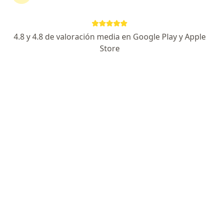
·
Ver más
Neurólogo
36 opiniones
4.8 y 4.8 de valoración media en Google Play y Apple
Dirección
En línea
Store
Carrera 14b #10-47, Pereira
•
Mapa
Consulta neurología Dr Carlos Andres Montilla Trejos
Bloqueo paracervical (útil en migrañas y otros dolores de cabeza)
$ 300.000
Este especialista no ofrece reserva de cita en línea en esta dirección.
Solicita una cita