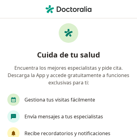
Men
Gastroenterólogo • Pereira, Risaralda
Filtros
Seguro
Mapa
Gastroenterólogos en Pereira
Cuida de tu salud
Encuentra los mejores especialistas y pide cita.
¿Cuál es tu compañía aseguradora?
Descarga la App y accede gratuitamente a funciones
Suramericana S.A.
Allianz Seguros S.A.
Co
exclusivas para ti:
Gestiona tus visitas fácilmente
Envía mensajes a tus especialistas
Recibe recordatorios y notificaciones