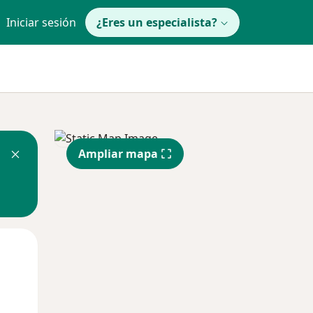
Iniciar sesión
¿Eres un especialista?
Ampliar mapa
Lun
Mar
Mié
10 Ago
11 Ago
12 Ago