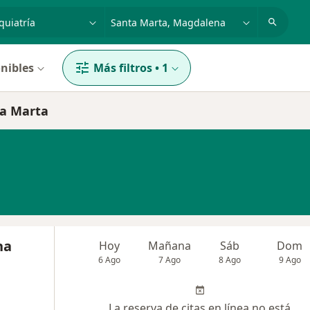
dad, enfermedad o nombre
p. ej. Bogotá
nibles
Más filtros
•
1
ta Marta
na
Hoy
Mañana
Sáb
Dom
6 Ago
7 Ago
8 Ago
9 Ago
La reserva de citas en línea no está