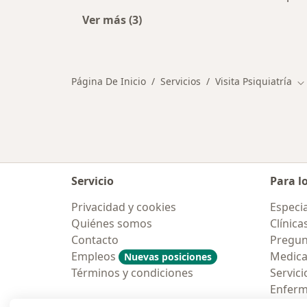
Ver más (3)
Más en esta categoría: Otros servic
Página De Inicio
Servicios
Visita Psiquiatría
Ca
Servicio
Para l
Privacidad y cookies
Especia
Quiénes somos
Clínica
Contacto
Pregun
Empleos
Medic
Nuevas posiciones
Términos y condiciones
Servici
Enfer
Pregun