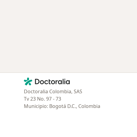
ía: Especialistas más solicitados
Contacto
Doctoralia - Página de inicio
Doctoralia Colombia, SAS
Tv 23 No. 97 - 73
Municipio: Bogotá D.C., Colombia