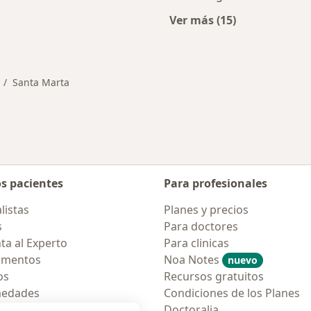
Ver más (15)
ios en Santa Marta
Más en esta categor
Santa Marta
mbiar de ciudad
os pacientes
Para profesionales
listas
Planes y precios
s
Para doctores
ta al Experto
Para clinicas
amentos
Noa Notes
nuevo
os
Recursos gratuitos
medades
Condiciones de los Planes
tas Frecuentes
Doctoralia