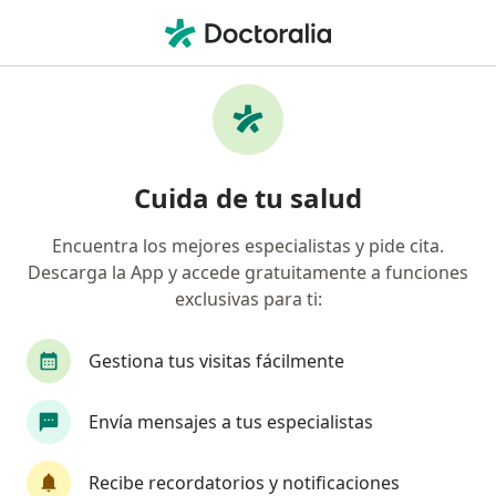
Men
Ginecólogo • Santa Marta, Magdalena
Filtros
Seguro
Mapa
Ginecólogos en Santa Marta
Cuida de tu salud
Encuentra los mejores especialistas y pide cita.
¿Cuál es tu compañía aseguradora?
Descarga la App y accede gratuitamente a funciones
Suramericana S.A.
Allianz Seguros S.A.
Co
exclusivas para ti:
Gestiona tus visitas fácilmente
Envía mensajes a tus especialistas
Recibe recordatorios y notificaciones