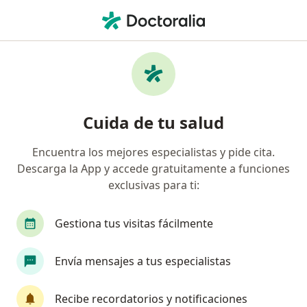
Men
Urólogo • Armenia, Quindío
Filtros
Seguro:
Allianz Seguros S.A.
Urólogos recomendados de Allianz Seguros
Cuida de tu salud
S.A. en Armenia
Encuentra los mejores especialistas y pide cita.
Descarga la App y accede gratuitamente a funciones
exclusivas para ti:
Gestiona tus visitas fácilmente
Envía mensajes a tus especialistas
Destacado
Dr. Mauricio Alejandro Medina Rico
Recibe recordatorios y notificaciones
·
Ver más
Urólogo, Sexólogo