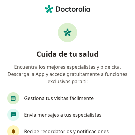
Men
Urólogo • Barranquilla, Atlántico
Filtros
Seguro:
Allianz Seguros S.A.
Urólogos recomendados de Allianz Seguros
Cuida de tu salud
S.A. en Barranquilla
Encuentra los mejores especialistas y pide cita.
Descarga la App y accede gratuitamente a funciones
exclusivas para ti:
Gestiona tus visitas fácilmente
Envía mensajes a tus especialistas
Destacado
Dr. Luis A. Wadskier G.
Recibe recordatorios y notificaciones
·
Ver más
Urólogo