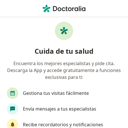
Men
Urólogo • Bogotá, Cundinamarca
Filtros
Seguro:
Aliansalud Entidad P
Urólogos recomendados de Aliansalud
Cuida de tu salud
Entidad Promotora De Salud S.A. en Bogotá
Encuentra los mejores especialistas y pide cita.
Descarga la App y accede gratuitamente a funciones
exclusivas para ti:
Gestiona tus visitas fácilmente
Envía mensajes a tus especialistas
Dr. Manuel Francisco Sierra Ciodaro
Urólogo
Recibe recordatorios y notificaciones
16 opiniones