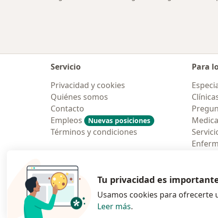
Servicio
Para l
Privacidad y cookies
Especia
Quiénes somos
Clínica
Contacto
Pregun
Empleos
Medic
Nuevas posiciones
Términos y condiciones
Servici
Enfer
Pregun
Aplicac
Tu privacidad es important
Usamos cookies para ofrecerte u
Leer más
.
se abre en una n
se abre 
s
Polska
,
Türkiye
,
España
,