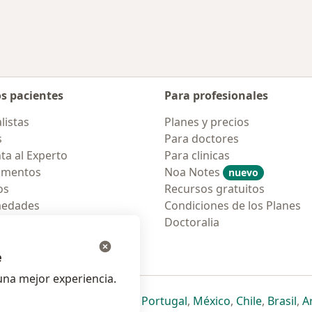
os pacientes
Para profesionales
listas
Planes y precios
s
Para doctores
ta al Experto
Para clinicas
amentos
Noa Notes
nuevo
os
Recursos gratuitos
medades
Condiciones de los Planes
tas Frecuentes
Doctoralia
ión para móvil
e
na mejor experiencia.
ueva pestaña
en una nueva pestaña
e abre en una nueva pestaña
se abre en una nueva pestaña
se abre en una nueva pestaña
se abre en una nueva pestaña
se abre en una nueva p
se abre en una
se abre e
se
Italia
,
Deutschland
,
Česko
,
Portugal
,
México
,
Chile
,
Brasil
,
A