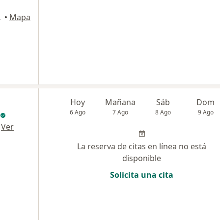
 602, Bogotá
•
Mapa
Hoy
Mañana
Sáb
Dom
6 Ago
7 Ago
8 Ago
9 Ago
·
Ver
La reserva de citas en línea no está
disponible
Solicita una cita