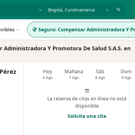
dad, enfermedad o nombre
p. ej. Bogotá
nibles
Seguro:
Compensar Administradora Y Pr
Administradora Y Promotora De Salud S.A.S. en
 Pérez
Hoy
Mañana
Sáb
Dom
6 Ago
7 Ago
8 Ago
9 Ago
La reserva de citas en línea no está
disponible
Solicita una cita