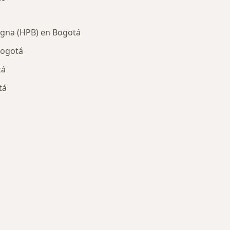
á
nigna (HPB) en Bogotá
Bogotá
tá
tá
ría: Enfermedades más tratadas
lud S.A.S.
udad