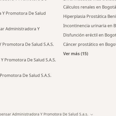
Cálculos renales en Bogot
a Y Promotora De Salud
Hiperplasia Prostática Be
Incontinencia urinaria en 
ar Administradora Y
Disfunción eréctil en Bogo
 Promotora De Salud S.A.S.
Cáncer prostático en Bogo
Ver más (15)
Más en esta catego
Y Promotora De Salud S.A.S.
Promotora De Salud S.A.S.
ialistas de Compensar Administradora Y Promotora De Sa
ensar Administradora Y Promotora De Salud S.a.s.
e ciudad
Cambiar de ci