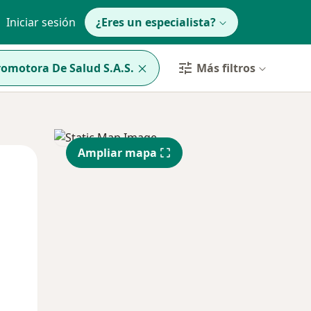
Iniciar sesión
¿Eres un especialista?
omotora De Salud S.A.S.
Más filtros
Ampliar mapa
Lun
Mar
Mié
10 Ago
11 Ago
12 Ago