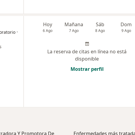
Hoy
Mañana
Sáb
Dom
6 Ago
7 Ago
8 Ago
9 Ago
·
oratorio
s
La reserva de citas en línea no está
disponible
Mostrar perfil
tradora Y Promotora De
Enfermedades más tratad